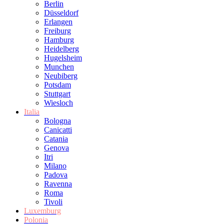
Berlin
Düsseldorf
Erlangen
Freiburg
Hamburg
Heidelberg
Hugelsheim
Munchen
Neubiberg
Potsdam
Stuttgart
Wiesloch
Italia
Bologna
Canicatti
Catania
Genova
Itri
Milano
Padova
Ravenna
Roma
Tivoli
Luxemburg
Polonia