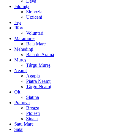
Deva
Ialomiţa
Slobozia
Urziceni
Iaşi
Ilfov
Voluntari
Maramureş
Baia Mare
Mehedinţi
Baia de Aramă
Mureş
Târgu Mureş
Neamţ
Agapia
Piatra Neamţ
Târgu Neamţ
Olt
Slatina
Prahova
Breaza
Ploieşti
Sinaia
Satu Mare
Sălaj