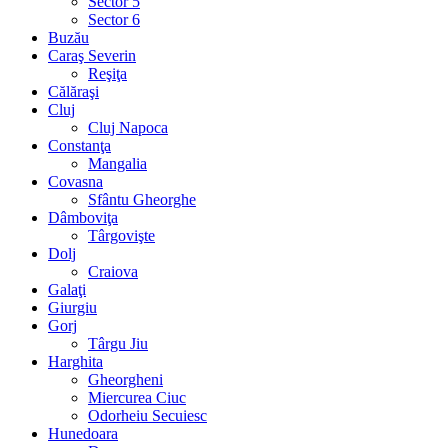
Sector 5
Sector 6
Buzău
Caraş Severin
Reşiţa
Călăraşi
Cluj
Cluj Napoca
Constanţa
Mangalia
Covasna
Sfântu Gheorghe
Dâmboviţa
Târgovişte
Dolj
Craiova
Galaţi
Giurgiu
Gorj
Târgu Jiu
Harghita
Gheorgheni
Miercurea Ciuc
Odorheiu Secuiesc
Hunedoara