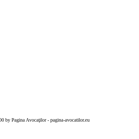
00
by
Pagina Avocaţilor - pagina-avocatilor.eu