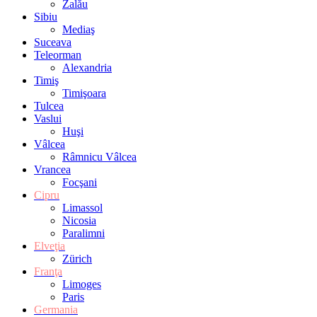
Zalău
Sibiu
Mediaş
Suceava
Teleorman
Alexandria
Timiş
Timişoara
Tulcea
Vaslui
Huşi
Vâlcea
Râmnicu Vâlcea
Vrancea
Focşani
Cipru
Limassol
Nicosia
Paralimni
Elveţia
Zürich
Franţa
Limoges
Paris
Germania