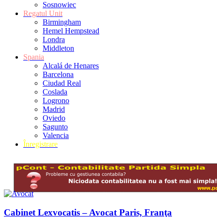
Sosnowiec
Regatul Unit
Birmingham
Hemel Hempstead
Londra
Middleton
Spania
Alcalá de Henares
Barcelona
Ciudad Real
Coslada
Logrono
Madrid
Oviedo
Sagunto
Valencia
Înregistrare
Cabinet Lexvocatis – Avocat Paris, Franţa