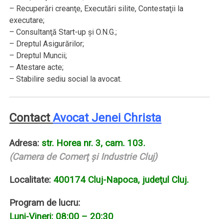
– Recuperări creanţe, Executări silite, Contestaţii la
executare;
– Consultanţă Start-up şi O.N.G.;
– Dreptul Asigurărilor;
– Dreptul Muncii;
– Atestare acte;
– Stabilire sediu social la avocat.
Contact
Avocat Jenei Christa
Adresa:
str. Horea nr. 3, cam. 103.
(Camera de Comerţ şi Industrie Cluj)
Localitate:
400174 Cluj-Napoca, judeţul Cluj.
Program de lucru:
Luni-Vineri: 08:00 – 20:30