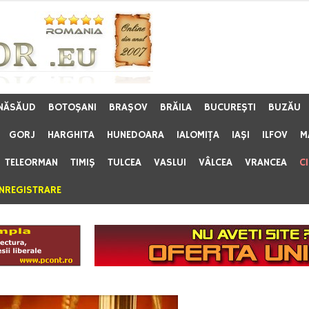
 NĂSĂUD
BOTOŞANI
BRAŞOV
BRĂILA
BUCUREŞTI
BUZĂU
GORJ
HARGHITA
HUNEDOARA
IALOMIŢA
IAŞI
ILFOV
M
TELEORMAN
TIMIŞ
TULCEA
VASLUI
VÂLCEA
VRANCEA
C
ÎNREGISTRARE