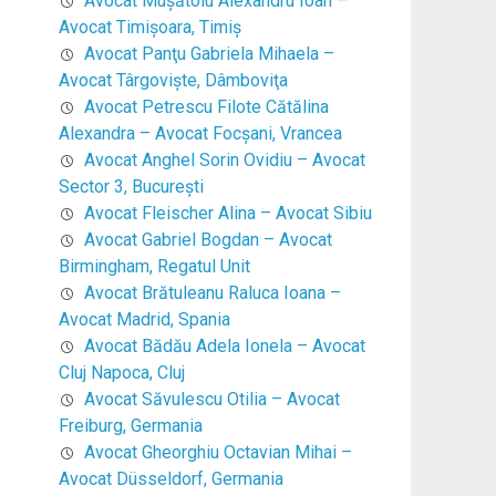
Avocat Mușătoiu Alexandru Ioan –
Avocat Timişoara, Timiş
Avocat Panţu Gabriela Mihaela –
Avocat Târgovişte, Dâmboviţa
Avocat Petrescu Filote Cătălina
Alexandra – Avocat Focşani, Vrancea
Avocat Anghel Sorin Ovidiu – Avocat
Sector 3, Bucureşti
Avocat Fleischer Alina – Avocat Sibiu
Avocat Gabriel Bogdan – Avocat
Birmingham, Regatul Unit
Avocat Brătuleanu Raluca Ioana –
Avocat Madrid, Spania
Avocat Bădău Adela Ionela – Avocat
Cluj Napoca, Cluj
Avocat Săvulescu Otilia – Avocat
Freiburg, Germania
Avocat Gheorghiu Octavian Mihai –
Avocat Düsseldorf, Germania