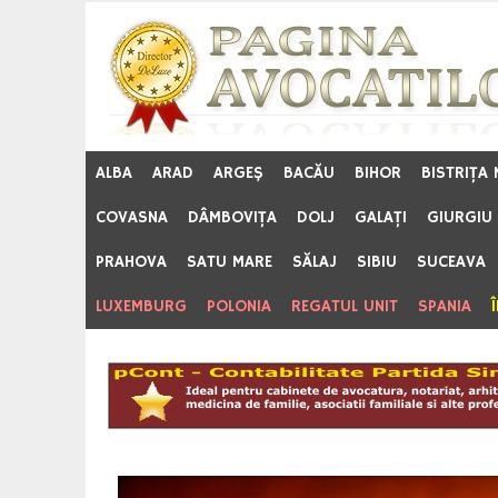
Skip
to
content
ALBA
ARAD
ARGEŞ
BACĂU
BIHOR
BISTRIŢA
COVASNA
DÂMBOVIŢA
DOLJ
GALAŢI
GIURGIU
PRAHOVA
SATU MARE
SĂLAJ
SIBIU
SUCEAVA
LUXEMBURG
POLONIA
REGATUL UNIT
SPANIA