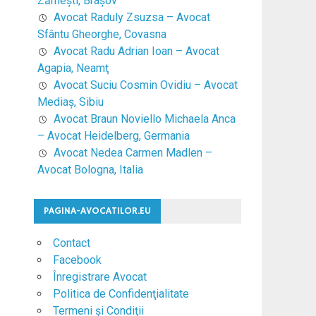
Zărneşti, Braşov
Avocat Raduly Zsuzsa – Avocat
Sfântu Gheorghe, Covasna
Avocat Radu Adrian Ioan – Avocat
Agapia, Neamţ
Avocat Suciu Cosmin Ovidiu – Avocat
Mediaş, Sibiu
Avocat Braun Noviello Michaela Anca
– Avocat Heidelberg, Germania
Avocat Nedea Carmen Madlen –
Avocat Bologna, Italia
PAGINA-AVOCATILOR.EU
Contact
Facebook
Înregistrare Avocat
Politica de Confidenţialitate
Termeni şi Condiţii