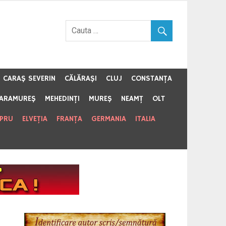
CARAŞ SEVERIN
CĂLĂRAŞI
CLUJ
CONSTANŢA
ARAMUREŞ
MEHEDINŢI
MUREŞ
NEAMŢ
OLT
IPRU
ELVEŢIA
FRANŢA
GERMANIA
ITALIA