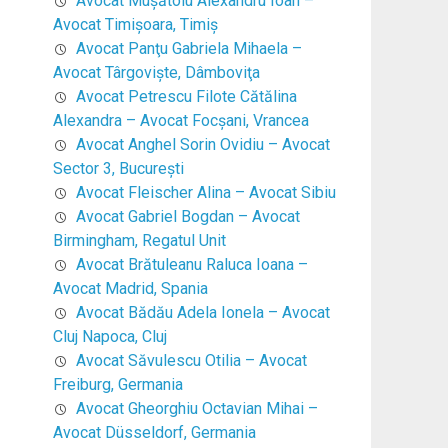
Avocat Mușătoiu Alexandru Ioan –
Avocat Timişoara, Timiş
Avocat Panţu Gabriela Mihaela –
Avocat Târgovişte, Dâmboviţa
Avocat Petrescu Filote Cătălina
Alexandra – Avocat Focşani, Vrancea
Avocat Anghel Sorin Ovidiu – Avocat
Sector 3, Bucureşti
Avocat Fleischer Alina – Avocat Sibiu
Avocat Gabriel Bogdan – Avocat
Birmingham, Regatul Unit
Avocat Brătuleanu Raluca Ioana –
Avocat Madrid, Spania
Avocat Bădău Adela Ionela – Avocat
Cluj Napoca, Cluj
Avocat Săvulescu Otilia – Avocat
Freiburg, Germania
Avocat Gheorghiu Octavian Mihai –
Avocat Düsseldorf, Germania