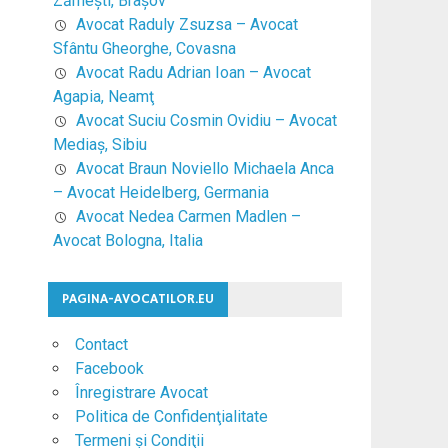
Zărneşti, Braşov
Avocat Raduly Zsuzsa – Avocat
Sfântu Gheorghe, Covasna
Avocat Radu Adrian Ioan – Avocat
Agapia, Neamţ
Avocat Suciu Cosmin Ovidiu – Avocat
Mediaş, Sibiu
Avocat Braun Noviello Michaela Anca
– Avocat Heidelberg, Germania
Avocat Nedea Carmen Madlen –
Avocat Bologna, Italia
PAGINA-AVOCATILOR.EU
Contact
Facebook
Înregistrare Avocat
Politica de Confidenţialitate
Termeni şi Condiţii