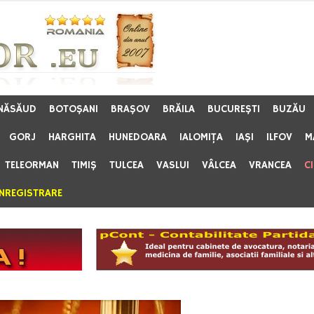
 NĂSĂUD
BOTOŞANI
BRAŞOV
BRĂILA
BUCUREŞTI
BUZĂU
GORJ
HARGHITA
HUNEDOARA
IALOMIŢA
IAŞI
ILFOV
M
TELEORMAN
TIMIŞ
TULCEA
VASLUI
VÂLCEA
VRANCEA
C
ÎNREGISTRARE