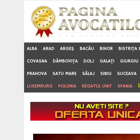
Skip
to
content
ALBA
ARAD
ARGEŞ
BACĂU
BIHOR
BISTRIŢA
COVASNA
DÂMBOVIŢA
DOLJ
GALAŢI
GIURGIU
PRAHOVA
SATU MARE
SĂLAJ
SIBIU
SUCEAVA
LUXEMBURG
POLONIA
REGATUL UNIT
SPANIA