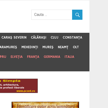
CARAŞ SEVERIN
CĂLĂRAŞI
CLUJ
CONSTANŢA
ARAMUREŞ
MEHEDINŢI
MUREŞ
NEAMŢ
OLT
IPRU
ELVEŢIA
FRANŢA
GERMANIA
ITALIA