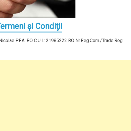
ermeni şi Condiţii
Nicolae P.F.A. RO C.U.I.: 21985222 RO Nr.Reg.Com./Trade.Reg: